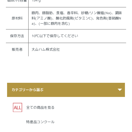
個数/内容量
154ｇ
豚肉、豚脂肪、食塩、香辛料、砂糖/リン酸塩(Na)、調味
原材料
料(アミノ酸)、酸化防腐剤(ビタミンC)、発色剤(亜硝酸N
a)、(一部に豚肉を含む)
保存方法
10℃以下で保存してください
販売者
大山ハム株式会社
カテゴリーから選ぶ
全ての商品を見る
特産品コンクール