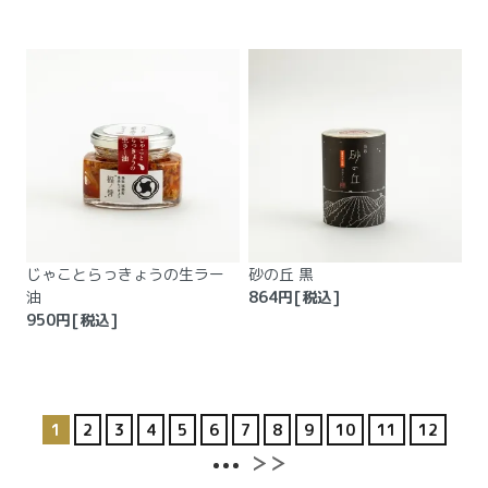
じゃことらっきょうの生ラー
砂の丘 黒
油
864
円[税込]
950
円[税込]
1
2
3
4
5
6
7
8
9
10
11
12