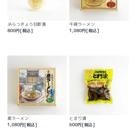
JAらっきょう甘酢漬
牛骨ラーメン
800
円[税込]
1,080
円[税込]
素ラーメン
とまり漬
1,080
円[税込]
600
円[税込]