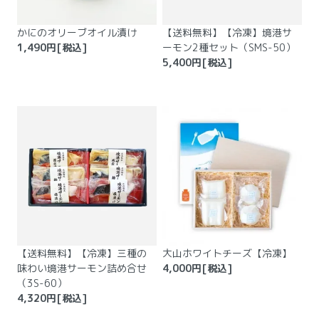
かにのオリーブオイル漬け
【送料無料】【冷凍】境港サ
1,490
円[税込]
ーモン2種セット（SMS-50）
5,400
円[税込]
【送料無料】【冷凍】三種の
大山ホワイトチーズ【冷凍】
味わい境港サーモン詰め合せ
4,000
円[税込]
（3S-60）
4,320
円[税込]