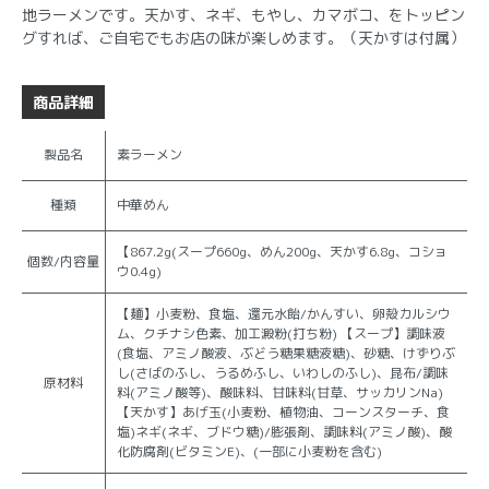
地ラーメンです。天かす、ネギ、もやし、カマボコ、をトッピン
グすれば、ご自宅でもお店の味が楽しめます。（天かすは付属）
商品詳細
製品名
素ラーメン
種類
中華めん
【867.2g(スープ660g、めん200g、天かす6.8g、コショ
個数/内容量
ウ0.4g)
【麺】小麦粉、食塩、還元水飴/かんすい、卵殻カルシウ
ム、クチナシ色素、加工澱粉(打ち粉) 【スープ】調味液
(食塩、アミノ酸液、ぶどう糖果糖液糖)、砂糖、けずりぶ
し(さばのふし、うるめふし、いわしのふし)、昆布/調味
原材料
料(アミノ酸等)、酸味料、甘味料(甘草、サッカリンNa)
【天かす】あげ玉(小麦粉、植物油、コーンスターチ、食
塩)ネギ(ネギ、ブドウ糖)/膨張剤、調味料(アミノ酸)、酸
化防腐剤(ビタミンE)、(一部に小麦粉を含む)