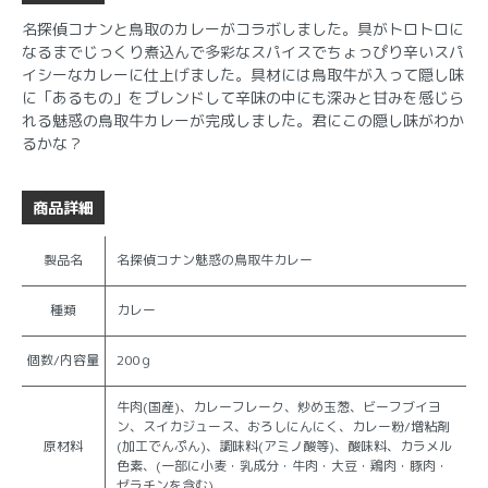
名探偵コナンと鳥取のカレーがコラボしました。具がトロトロに
なるまでじっくり煮込んで多彩なスパイスでちょっぴり辛いスパ
イシーなカレーに仕上げました。具材には鳥取牛が入って隠し味
に「あるもの」をブレンドして辛味の中にも深みと甘みを感じら
れる魅惑の鳥取牛カレーが完成しました。君にこの隠し味がわか
るかな？
商品詳細
製品名
名探偵コナン魅惑の鳥取牛カレー
種類
カレー
個数/内容量
200ｇ
牛肉(国産)、カレーフレーク、炒め玉葱、ビーフブイヨ
ン、スイカジュース、おろしにんにく、カレー粉/増粘剤
原材料
(加工でんぷん)、調味料(アミノ酸等)、酸味料、カラメル
色素、(一部に小麦・乳成分・牛肉・大豆・鶏肉・豚肉・
ゼラチンを含む)