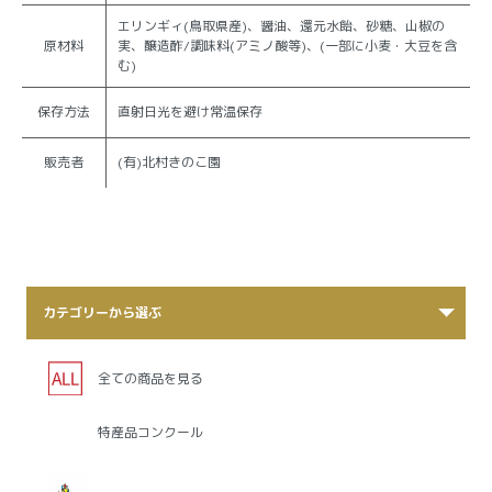
エリンギィ(鳥取県産)、醤油、還元水飴、砂糖、山椒の
原材料
実、醸造酢/調味料(アミノ酸等)、(一部に小麦・大豆を含
む)
保存方法
直射日光を避け常温保存
販売者
(有)北村きのこ園
カテゴリーから選ぶ
全ての商品を見る
特産品コンクール