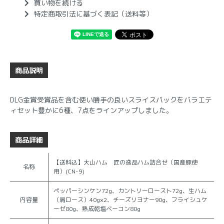
買い物を続ける
特定商取引法に基づく表記（送料等）
商品説明
DLG金賞受賞品を含む使い勝手の良いスライスパックをバラエテ
ィセット豊かに6種、7点をラインアップしました。
商品詳細
【送料込】大山ハム 匠の逸品ハム詰合せ（国産豚使
名称
用）(CN-9)
ペッパーシンケン72g、カントリーロースト72g、生ハム
内容量
（肩ロース）40g×2、チーズリヨナー90g、フライシュケ
ーゼ80g、熟成乾塩ベーコン80g