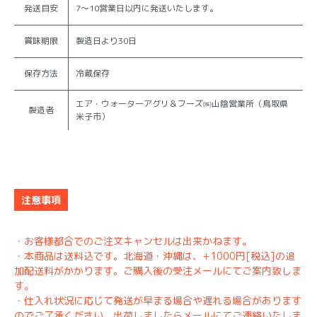
発送目安
7～10営業日以内に発送いたします。
賞味期限
製造日より30日
保存方法
冷蔵保存
エア・ウォーターアグリ＆フーズ㈱山陰営業所（鳥取県
製造者
米子市）
注意事項
・お客様都合でのご注文キャンセルは出来かねます。
・本商品は送料込です。北海道・沖縄は、+1000円[税込]の追
加配送料がかかります。ご購入後の受注メールにてご案内致しま
す。
・仕入れ状況に応じて発送が早まる場合や遅れる場合があります
のでご了承ください。出荷しましたらメールにてご連絡いたしま