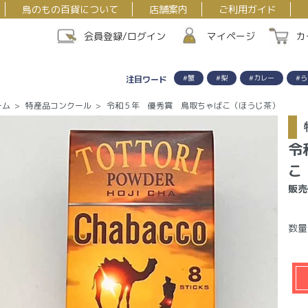
鳥のもの百貨について
店舗案内
ご利用ガイド
会員登録/ログイン
マイページ
カ
#蟹
#梨
#カレー
#ら
注目ワード
ーム
>
特産品コンクール
>
令和５年 優秀賞 鳥取ちゃばこ（ほうじ茶）
令
こ
販売
数量