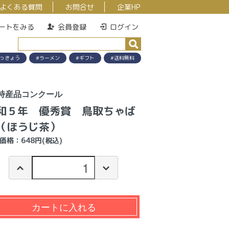
よくある質問
お問合せ
企業HP
ートをみる
会員登録
ログイン
っきょう
#ラーメン
#ギフト
#送料無料
特産品コンクール
和５年 優秀賞 鳥取ちゃば
（ほうじ茶）
価格：648円(税込)
カートに入れる