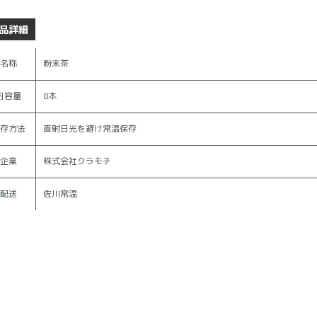
品詳細
名称
粉末茶
内容量
8本
存方法
直射日光を避け常温保存
企業
株式会社クラモチ
配送
佐川常温