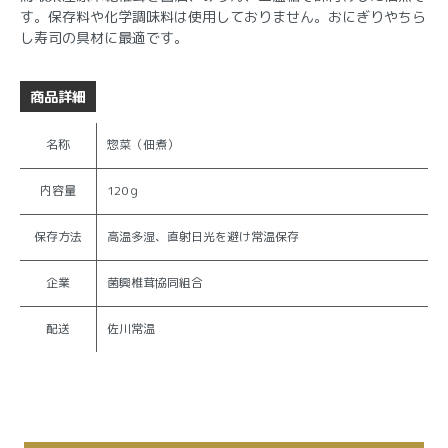
す。保存料や化学調味料は使用しておりません。おにぎりやちら
し寿司の具材に最適です。
商品詳細
名称
惣菜（佃煮）
内容量
120ｇ
保存方法
高温多湿、直射日光を避け常温保存
企業
菌興椎茸協同組合
配送
佐川常温