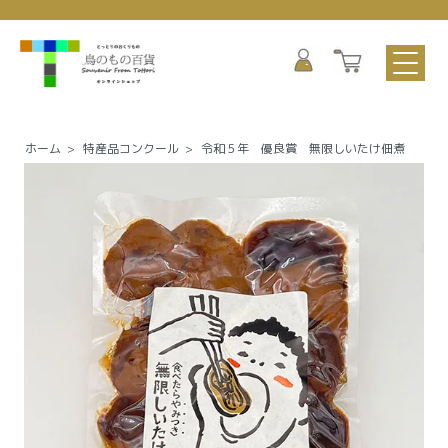
ホーム
>
特産品コンクール
>
令和５年 優良賞 無限しいたけ佃煮