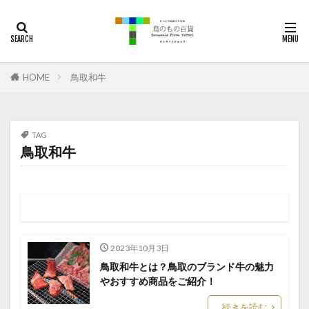
梨
通販
鳥取
二十世紀梨
お土産
カテゴリー
HOME
鳥取和牛
タグ
ご当地グルメ
松葉がに
秋甘泉
TAG
紅ズワイガニ
観光
鳥取カレー
鳥取和牛
鳥取和牛
梨
鳥取
二十世紀梨
新甘泉
夏そよか
なつひめ
検索
2023年10月3日
鳥取和牛とは？鳥取のブランド牛の魅力
やおすすめ商品をご紹介！
続きを読む