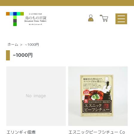
ホーム
>
~1000円
~1000円
エリンギィ佃煮
エスニックビーフシチュー
Co