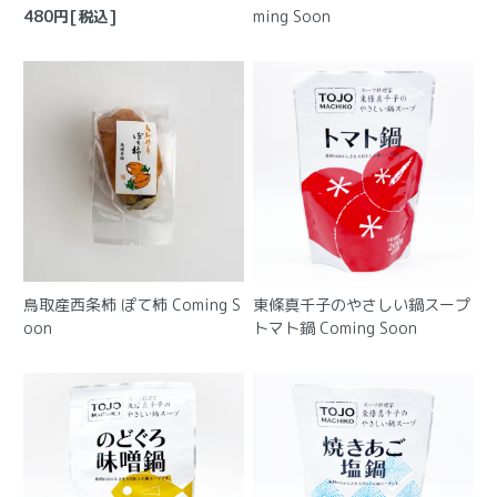
480
円[税込]
ming Soon
鳥取産西条柿 ぽて柿
Coming S
東條真千子のやさしい鍋スープ
oon
トマト鍋
Coming Soon