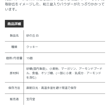
取砂丘をイメージした、和三盆入りパウダーがたっぷりかかって
います。
商品詳細
製品名
砂の丘 白
種類
クッキー
個数/内容量
15個
砂糖(国内製造)、小麦粉、マーガリン、アーモンドプード
原材料
ル、食塩、オリゴ糖、(一部に小麦・乳成分・アーモンド
を含む)
保存方法
直射日光・高温多湿を避け常温で保存
販売者
宝月堂