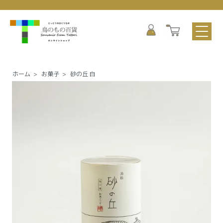
ホーム
>
お菓子
>
砂の丘 白