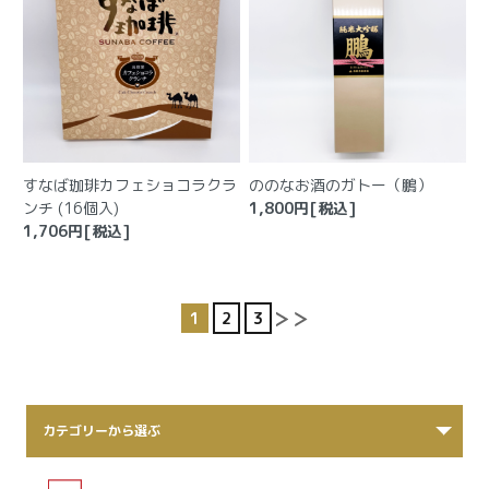
すなば珈琲カフェショコラクラ
ののなお酒のガトー（鵬）
ンチ (16個入)
1,800
円[税込]
1,706
円[税込]
1
2
3
カテゴリーから選ぶ