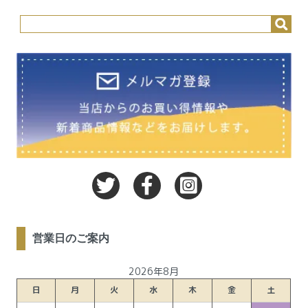
営業日のご案内
2026年8月
日
月
火
水
木
金
土