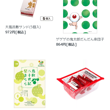
大風呂敷サンド(5個入)
972
円[税込]
ゲゲゲの鬼太郎だんだん串団子
864
円[税込]