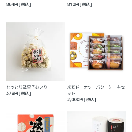
864
円[税込]
810
円[税込]
とっとり駄菓子おいり
米粉ドーナツ・バターケーキセ
378
円[税込]
ット
2,000
円[税込]