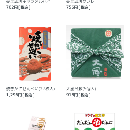
砂丘珈琲キャラメルパイ
砂丘珈琲サブレ
702
円[税込]
756
円[税込]
焼きかにせんべい(27枚入)
大風呂敷(5個入)
1,296
円[税込]
918
円[税込]