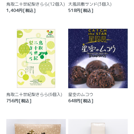
鳥取二十世紀梨きらら(12個入)
大風呂敷サンド(3個入)
1,404
円[税込]
518
円[税込]
鳥取二十世紀梨きらら(6個入)
星空のムコウ
756
円[税込]
648
円[税込]