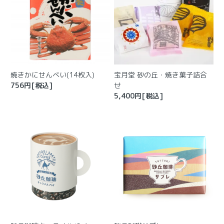
焼きかにせんべい(14枚入)
宝月堂 砂の丘・焼き菓子詰合
756
円[税込]
せ
5,400
円[税込]