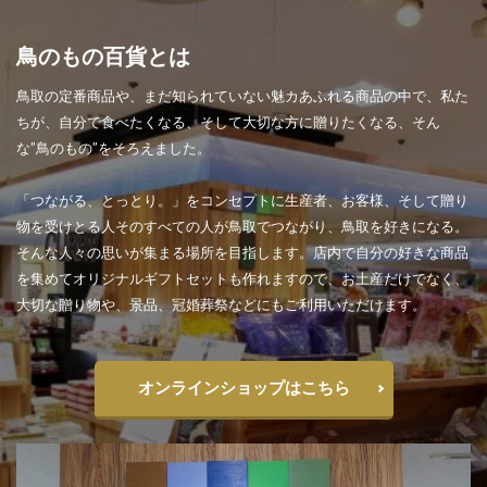
鳥のもの百貨とは
鳥取の定番商品や、まだ知られていない魅カあふれる商品の中で、私た
ちが、自分で食べたくなる、そして大切な方に贈りたくなる、そん
な”鳥のもの”をそろえました。
「つながる、とっとり。」をコンセプトに生産者、お客様、そして贈り
物を受けとる人そのすべての人が鳥取でつながり、鳥取を好きになる。
そんな人々の思いが集まる場所を目指します。店内で自分の好きな商品
を集めてオリジナルギフトセットも作れますので、お土産だけでなく、
大切な贈り物や、景品、冠婚葬祭などにもご利用いただけます。
オンラインショップはこちら