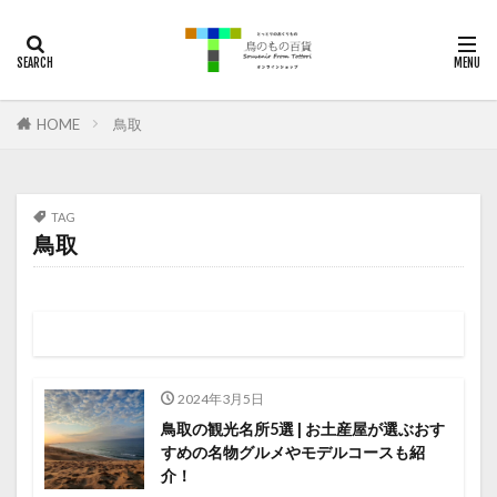
梨
通販
鳥取
二十世紀梨
お土産
カテゴリー
HOME
鳥取
タグ
ご当地グルメ
松葉がに
秋甘泉
TAG
紅ズワイガニ
観光
鳥取カレー
鳥取和牛
鳥取
梨
鳥取
二十世紀梨
新甘泉
夏そよか
なつひめ
検索
2024年3月5日
鳥取の観光名所5選 | お土産屋が選ぶおす
すめの名物グルメやモデルコースも紹
介！