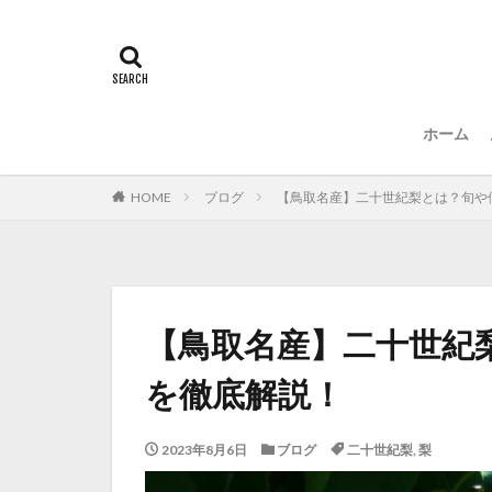
ホーム
HOME
ブログ
【鳥取名産】二十世紀梨とは？旬や
【鳥取名産】二十世紀
を徹底解説！
2023年8月6日
ブログ
二十世紀梨
,
梨