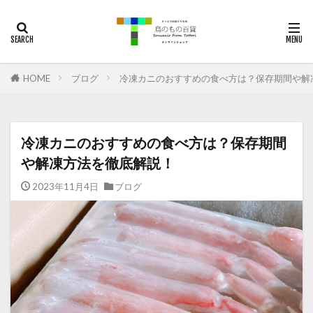
梨
通販
鳥取
二十世紀梨
お土産
カテゴリー
HOME
ブログ
冷凍カニのおすすめの食べ方は？保存期間や解
タグ
ご当地グルメ
松葉がに
秋甘泉
冷凍カニのおすすめの食べ方は？保存期間
紅ズワイガニ
観光
鳥取カレー
鳥取和牛
や解凍方法を徹底解説！
梨
鳥取
二十世紀梨
新甘泉
2023年11月4日
夏そよか
なつひめ
ブログ
検索