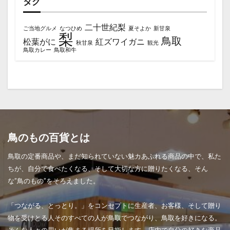
タグ
二十世紀梨
ご当地グルメ
なつひめ
夏そよか
新甘泉
梨
鳥取
松葉がに
紅ズワイガニ
秋甘泉
観光
鳥取カレー
鳥取和牛
鳥のもの百貨とは
鳥取の定番商品や、まだ知られていない魅カあふれる商品の中で、私た
ちが、自分で食べたくなる、そして大切な方に贈りたくなる、そん
な”鳥のもの”をそろえました。
「つながる、とっとり。」をコンセプトに生産者、お客様、そして贈り
物を受けとる人そのすべての人が鳥取でつながり、鳥取を好きになる。
そんな人々の思いが集まる場所を目指します。店内で自分の好きな商品