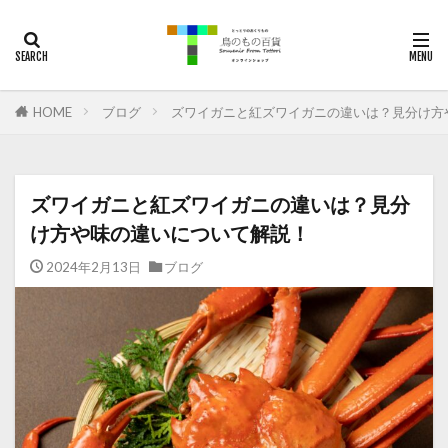
梨
通販
鳥取
二十世紀梨
お土産
カテゴリー
HOME
ブログ
ズワイガニと紅ズワイガニの違いは？見分け方
タグ
ご当地グルメ
松葉がに
秋甘泉
ズワイガニと紅ズワイガニの違いは？見分
紅ズワイガニ
観光
鳥取カレー
鳥取和牛
け方や味の違いについて解説！
梨
鳥取
二十世紀梨
新甘泉
2024年2月13日
夏そよか
なつひめ
ブログ
検索