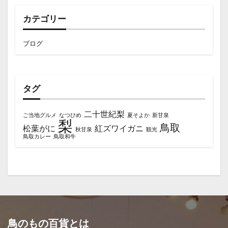
カテゴリー
ブログ
タグ
二十世紀梨
ご当地グルメ
なつひめ
夏そよか
新甘泉
梨
鳥取
松葉がに
紅ズワイガニ
秋甘泉
観光
鳥取カレー
鳥取和牛
鳥のもの百貨とは