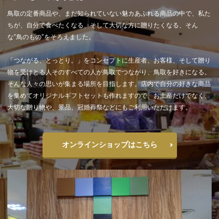
鳥取の定番商品や、まだ知られていない魅カあふれる商品の中で、私た
ちが、自分で食べたくなる、そして大切な方に贈りたくなる、そん
な”鳥のもの”をそろえました。
「つながる、とっとり。」をコンセプトに生産者、お客様、そして贈り
物を受けとる人そのすべての人が鳥取でつながり、鳥取を好きになる。
そんな人々の思いが集まる場所を目指します。店内で自分の好きな商品
を集めてオリジナルギフトセットも作れますので、お土産だけでなく、
大切な贈り物や、景品、冠婚葬祭などにもご利用いただけます。
オンラインショップはこちら